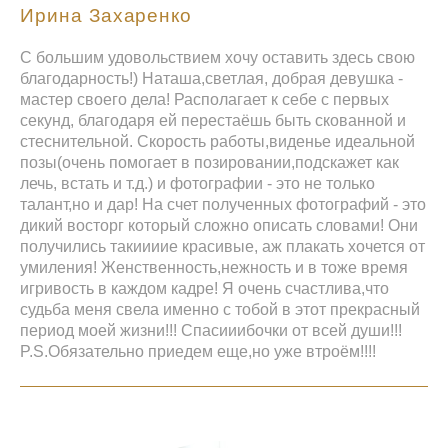
Ирина Захаренко
С большим удовольствием хочу оставить здесь свою
благодарность!) Наташа,светлая, добрая девушка -
мастер своего дела! Располагает к себе с первых
секунд, благодаря ей перестаёшь быть скованной и
стеснительной. Скорость работы,виденье идеальной
позы(очень помогает в позировании,подскажет как
лечь, встать и т.д.) и фотографии - это не только
талант,но и дар! На счет полученных фотографий - это
дикий восторг который сложно описать словами! Они
получились такиииие красивые, аж плакать хочется от
умиления! Женственность,нежность и в тоже время
игривость в каждом кадре! Я очень счастлива,что
судьба меня свела именно с тобой в этот прекрасный
период моей жизни!!! Спасииибочки от всей души!!!
P.S.Обязательно приедем еще,но уже втроём!!!!