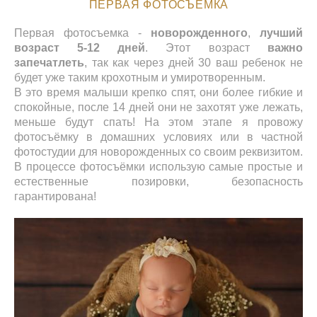
ПЕРВАЯ ФОТОСЪЕМКА
Первая фотосъемка -
новорожденного
,
лучший
возраст 5-12 дней
. Этот возраст
важно
запечатлеть
, так как через дней 30 ваш ребенок не
будет уже таким крохотным и умиротворенным.
В это время малыши крепко спят, они более гибкие и
спокойные, после 14 дней они не захотят уже лежать,
меньше будут спать! На этом этапе я провожу
фотосъёмку в домашних условиях или в частной
фотостудии для новорожденных со своим реквизитом.
В процессе фотосъёмки использую самые простые и
естественные позировки, безопасность
гарантирована!